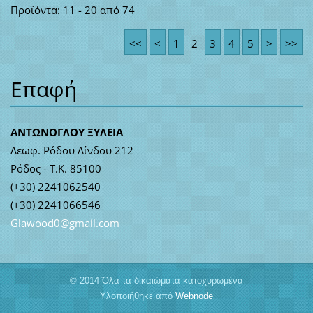
Προϊόντα: 11 - 20 από 74
<<
<
1
2
3
4
5
>
>>
Επαφή
ΑΝΤΩΝΟΓΛΟΥ ΞΥΛΕΙΑ
Λεωφ. Ρόδου Λίνδου 212
Ρόδος - Τ.Κ. 85100
(+30) 2241062540
(+30) 2241066546
Glawood0
@gmail.c
om
© 2014 Όλα τα δικαιώματα κατοχυρωμένα
Υλοποιήθηκε από
Webnode