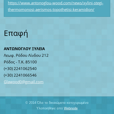
https://www.antonoglou-wood.com/news/xylini-stegi-
thermomonosi-aerismos-topothetisi-keramidion/
Επαφή
ΑΝΤΩΝΟΓΛΟΥ ΞΥΛΕΙΑ
Λεωφ. Ρόδου Λίνδου 212
Ρόδος - Τ.Κ. 85100
(+30) 2241062540
(+30) 2241066546
Glawood0
@gmail.c
om
© 2014 Όλα τα δικαιώματα κατοχυρωμένα
Υλοποιήθηκε από
Webnode