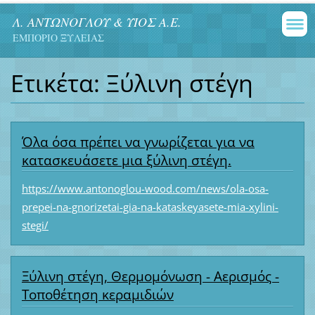
Λ. ΑΝΤΩΝΟΓΛΟΥ & ΥΙΟΣ Α.Ε.
ΕΜΠΟΡΙΟ ΞΥΛΕΙΑΣ
Ετικέτα: Ξύλινη στέγη
Όλα όσα πρέπει να γνωρίζεται για να
κατασκευάσετε μια ξύλινη στέγη.
https://www.antonoglou-wood.com/news/ola-osa-
prepei-na-gnorizetai-gia-na-kataskeyasete-mia-xylini-
stegi/
Ξύλινη στέγη, Θερμομόνωση - Αερισμός -
Τοποθέτηση κεραμιδιών