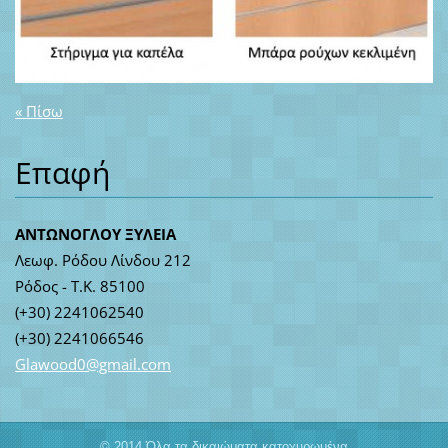
« Πίσω
Επαφή
ΑΝΤΩΝΟΓΛΟΥ ΞΥΛΕΙΑ
Λεωφ. Ρόδου Λίνδου 212
Ρόδος - Τ.Κ. 85100
(+30) 2241062540
(+30) 2241066546
Glawood0
@gmail.c
om
© 2014 Όλα τα δικαιώματα κατοχυρωμένα