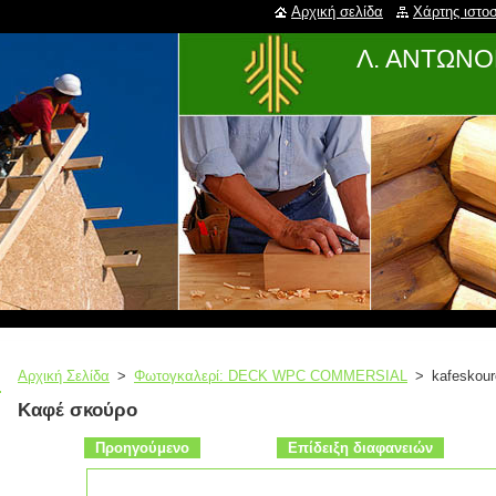
Αρχική σελίδα
Χάρτης ιστο
Λ. ΑΝΤΩΝΟΓ
Αρχική Σελίδα
>
Φωτογκαλερί: DECK WPC COMMERSIAL
>
kafeskour
Καφέ σκούρο
Προηγούμενο
Επίδειξη διαφανειών