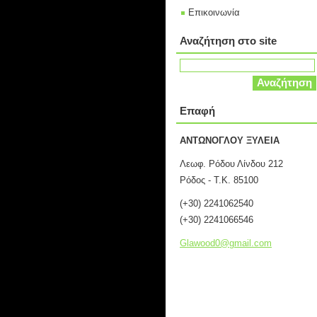
Επικοινωνία
Αναζήτηση στο site
Επαφή
ΑΝΤΩΝΟΓΛΟΥ ΞΥΛΕΙΑ
Λεωφ. Ρόδου Λίνδου 212
Ρόδος - Τ.Κ. 85100
(+30) 2241062540
(+30) 2241066546
Glawood0
@gmail.c
om