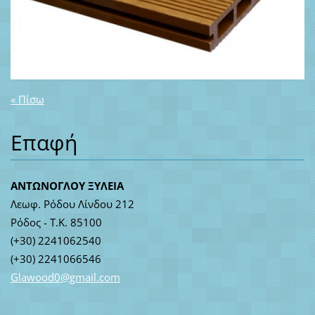
« Πίσω
Επαφή
ΑΝΤΩΝΟΓΛΟΥ ΞΥΛΕΙΑ
Λεωφ. Ρόδου Λίνδου 212
Ρόδος - Τ.Κ. 85100
(+30) 2241062540
(+30) 2241066546
Glawood0
@gmail.c
om