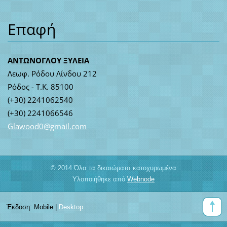
Επαφή
ΑΝΤΩΝΟΓΛΟΥ ΞΥΛΕΙΑ
Λεωφ. Ρόδου Λίνδου 212
Ρόδος - Τ.Κ. 85100
(+30) 2241062540
(+30) 2241066546
Glawood0
@gmail.c
om
© 2014 Όλα τα δικαιώματα κατοχυρωμένα
Υλοποιήθηκε από
Webnode
Έκδοση:
Mobile
|
Desktop