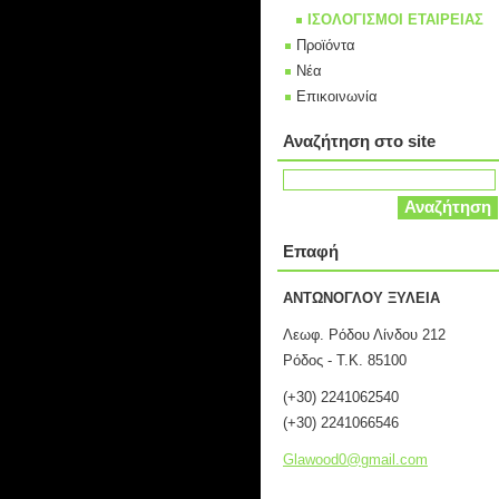
ΙΣΟΛΟΓΙΣΜΟΙ ΕΤΑΙΡΕΙΑΣ
Προϊόντα
Νέα
Επικοινωνία
Αναζήτηση στο site
Επαφή
ΑΝΤΩΝΟΓΛΟΥ ΞΥΛΕΙΑ
Λεωφ. Ρόδου Λίνδου 212
Ρόδος - Τ.Κ. 85100
(+30) 2241062540
(+30) 2241066546
Glawood0
@gmail.c
om